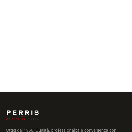
Accetto il trattamento dei dati personali ai sensi del D.Lgs.
196/2003 e del GDPR 2016/679, come descritto nella
Privacy Policy
.
INVIA MESSAGGIO
Ottici dal 1966. Qualità, professionalità e convenienza con i