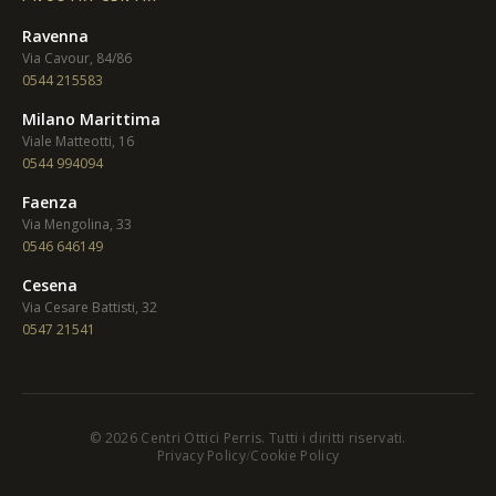
Ravenna
Via Cavour, 84/86
0544 215583
Milano Marittima
Viale Matteotti, 16
0544 994094
Faenza
Via Mengolina, 33
0546 646149
Cesena
Via Cesare Battisti, 32
0547 21541
©
2026
Centri Ottici Perris. Tutti i diritti riservati.
Privacy Policy
/
Cookie Policy